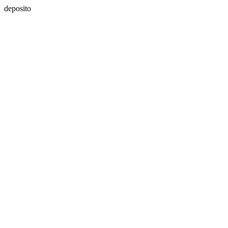
deposito